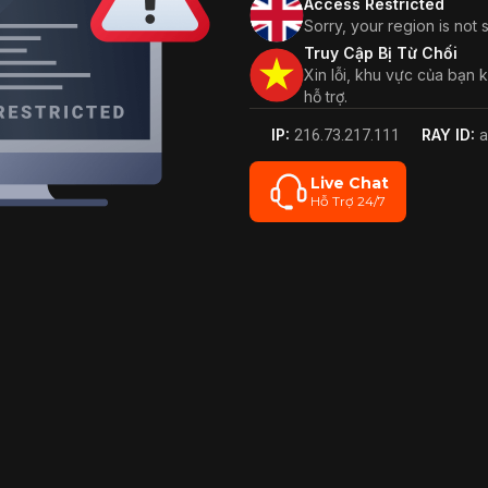
Access Restricted
Sorry, your region is not
Truy Cập Bị Từ Chối
Xin lỗi, khu vực của bạn
hỗ trợ.
IP:
RAY ID:
216.73.217.111
a
Live Chat
Hỗ Trợ 24/7