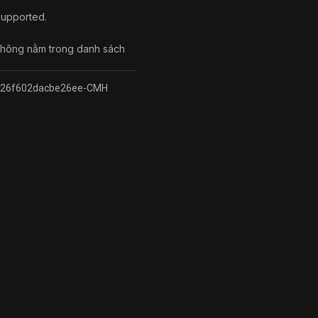
 supported.
 không nằm trong danh sách
26f602dacbe26ee-CMH