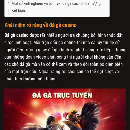
Một số kinh nghiệm và bí quyết đá gà casino chất lượng.
Kết luận:
Khái niệm rõ ràng về đá gà casino
Đá gà casino
được rất nhiều người ưa chuộng bởi hình thức đặt
cược linh hoạt. Mỗi trận đấu gà online thì nhà cái uy tín đề cử
người đến trường quay để ghi hình và phát sóng trực tiếp. Thông
qua những đoạn video phát sóng thì người chơi không cần đến
các chỗ đá gà mà vẫn có thể xem và theo dõi toàn bộ diễn biến
của một trận đấu. Ngoài ra người chơi còn có thể đặt cược và
nhận tiền thưởng nếu thắng.