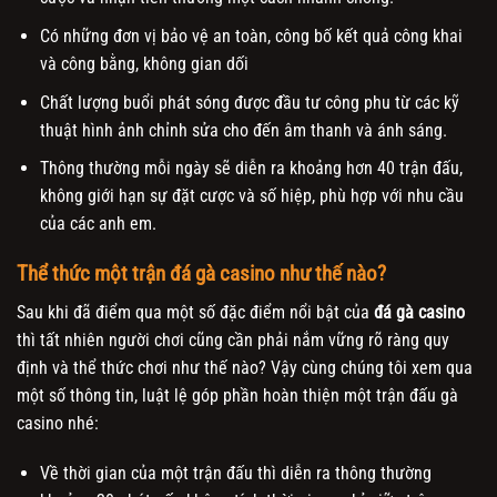
Có những đơn vị bảo vệ an toàn, công bố kết quả công khai
và công bằng, không gian dối
Chất lượng buổi phát sóng được đầu tư công phu từ các kỹ
thuật hình ảnh chỉnh sửa cho đến âm thanh và ánh sáng.
Thông thường mỗi ngày sẽ diễn ra khoảng hơn 40 trận đấu,
không giới hạn sự đặt cược và số hiệp, phù hợp với nhu cầu
của các anh em.
Thể thức một trận đá gà casino như thế nào?
Sau khi đã điểm qua một số đặc điểm nổi bật của
đá gà casino
thì tất nhiên người chơi cũng cần phải nắm vững rõ ràng quy
định và thể thức chơi như thế nào? Vậy cùng chúng tôi xem qua
một số thông tin, luật lệ góp phần hoàn thiện một trận đấu gà
casino nhé:
Về thời gian của một trận đấu
thì diễn ra thông thường