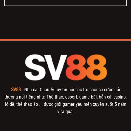
SV88
- Nhà cái Châu Âu uy tín bởi các trò chơi cá cược đổi
thưởng nổi tiếng như: Thể thao, esport, game bài, bắn cá, casino,
lô đề, thể thao ảo ... được giới gamer yêu mến xuyên suốt 5 năm
vừa qua.