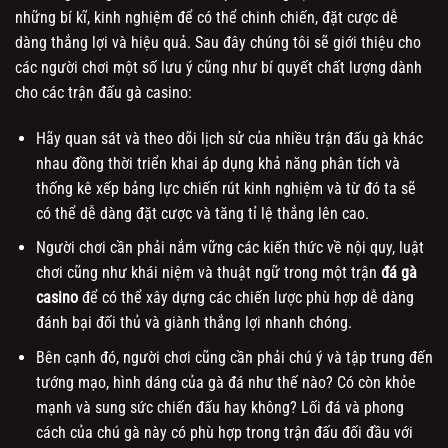
những bí kĩ, kinh nghiệm để có thể chinh chiến, đặt cược dễ
dàng thắng lợi và hiệu quả. Sau đây chúng tôi sẽ giới thiệu cho
các người chơi một số lưu ý cũng như bí quyết chất lượng dành
cho các trận đấu gà casino:
Hãy quan sát và theo dõi lịch sử của nhiều trận đấu gà khác
nhau
đồng thời triển khai áp
dụng khả năng phân tích và
thống kê xếp bảng lực chiến rút kinh nghiệm và từ đó ta sẽ
có thể dễ dàng đặt cược và tăng tỉ lệ thắng lên cao.
Người chơi cần phải nắm vững các kiến thức về nội quy, luật
chơi cũng như khái niệm và thuật ngữ trong một trận
đá gà
casino
để có thể xây dựng các chiến lược phù hợp dễ dàng
đánh bại đối thủ và giành thắng lợi nhanh chóng.
Bên cạnh đó, người chơi cũng cần phải chú ý và tập trung đến
tướng mạo, hình dáng của gà đá như thế nào? Có còn khỏe
mạnh và sung sức chiến đấu hay không? Lối đá và phong
cách của chú gà này có phù hợp trong trận đấu đối đầu với