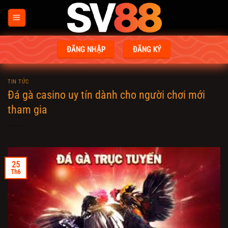
Bỏ
qua
nội
dung
ĐĂNG NHẬP
ĐĂNG KÝ
TIN TỨC
Đá gà casino uy tín dành cho người chơi mới
tham gia
25
Th6