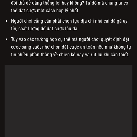
đối thủ dễ dàng thắng lợi hay không? Từ đó mà chúng ta có
thể đặt cược một cách hợp lý nhất.
Người chơi cũng cần phải chọn lựa địa chỉ nhà cái đá gà uy
tín, chất lượng để đặt cược lâu dài
Tùy vào các trường hợp cụ thể mà người chơi quyết định đặt
cược sáng suốt như chọn đặt cược an toàn nếu như không tự
tin nhiều phần thắng về chiến kê này và rút lui khi cần thiết.